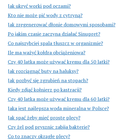
Jak ukryć worki pod oczami?
Kto nie może pić wody z cytryną?
Jak zregenerować dłonie domowymi sposobami?
Po jakim czasie zaczyna działać Sinupret?
Co najszybciej spala tłuszcz w organizmie?
Ile ma ważyć kołdra obciążeniowa?
Czy 40 latka może używać kremu dla 50 latki?
Jak rozciągnąć buty na haluksy?
Jak pozbyć się zgrubień na stopach?
Kiedy zdjąć kołnierz po kastracji?
Czy 40 latka może używać kremu dla 60 latki?
Jaka jest najlepsza woda mineralna w Polsce?
Jak spać żeby mieć proste plecy?
Czy żel pod prysznic zabija bakterie?
Co to znaczy okrągłe plecy?