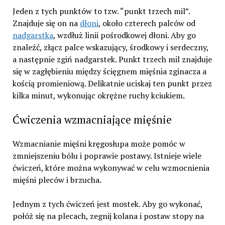
Jeden z tych punktów to tzw. “punkt trzech mil”.
Znajduje się on na
dłoni
, około czterech palców od
nadgarstka
, wzdłuż linii pośrodkowej dłoni. Aby go
znaleźć, złącz palce wskazujący, środkowy i serdeczny,
a następnie zgiń nadgarstek. Punkt trzech mil znajduje
się w zagłębieniu między ścięgnem mięśnia zginacza a
kością promieniową. Delikatnie uciskaj ten punkt przez
kilka minut, wykonując okrężne ruchy kciukiem.
Ćwiczenia wzmacniające mięśnie
Wzmacnianie mięśni kręgosłupa może pomóc w
zmniejszeniu bólu i poprawie postawy. Istnieje wiele
ćwiczeń, które można wykonywać w celu wzmocnienia
mięśni pleców i brzucha.
Jednym z tych ćwiczeń jest mostek. Aby go wykonać,
połóż się na plecach, zegnij kolana i postaw stopy na