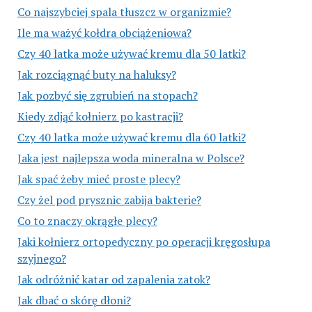
Co najszybciej spala tłuszcz w organizmie?
Ile ma ważyć kołdra obciążeniowa?
Czy 40 latka może używać kremu dla 50 latki?
Jak rozciągnąć buty na haluksy?
Jak pozbyć się zgrubień na stopach?
Kiedy zdjąć kołnierz po kastracji?
Czy 40 latka może używać kremu dla 60 latki?
Jaka jest najlepsza woda mineralna w Polsce?
Jak spać żeby mieć proste plecy?
Czy żel pod prysznic zabija bakterie?
Co to znaczy okrągłe plecy?
Jaki kołnierz ortopedyczny po operacji kręgosłupa
szyjnego?
Jak odróżnić katar od zapalenia zatok?
Jak dbać o skórę dłoni?