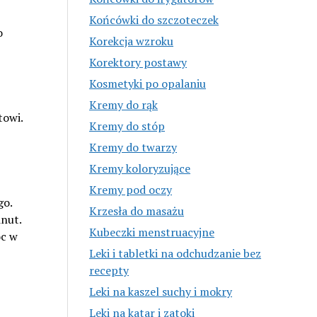
Końcówki do szczoteczek
o
Korekcja wzroku
Korektory postawy
Kosmetyki po opalaniu
Kremy do rąk
towi.
Kremy do stóp
Kremy do twarzy
Kremy koloryzujące
Kremy pod oczy
go.
Krzesła do masażu
nut.
Kubeczki menstruacyjne
óc w
Leki i tabletki na odchudzanie bez
recepty
Leki na kaszel suchy i mokry
Leki na katar i zatoki