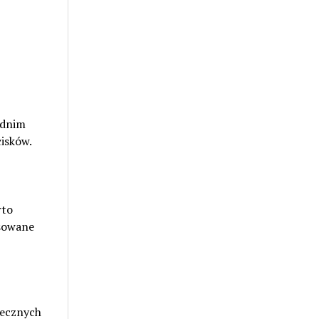
ednim
isków.
rto
nsowane
utecznych