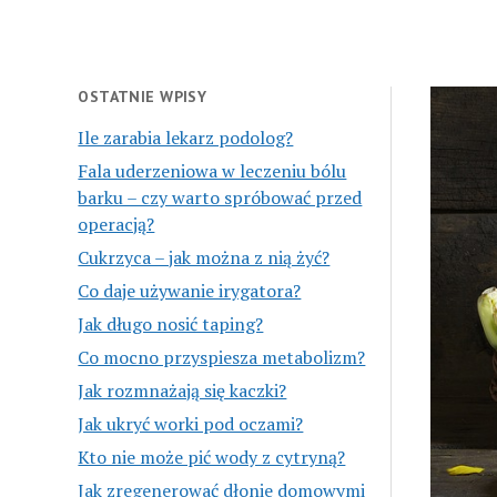
OSTATNIE WPISY
Ile zarabia lekarz podolog?
Fala uderzeniowa w leczeniu bólu
barku – czy warto spróbować przed
operacją?
Cukrzyca – jak można z nią żyć?
Co daje używanie irygatora?
Jak długo nosić taping?
Co mocno przyspiesza metabolizm?
Jak rozmnażają się kaczki?
Jak ukryć worki pod oczami?
Kto nie może pić wody z cytryną?
Jak zregenerować dłonie domowymi