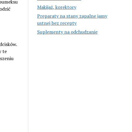
 pumeksu
Makijaż, korektory
odzić
Preparaty na stany zapalne jamy
ustnej bez recepty
Suplementy na odchudzanie
dcisków.
y te
eszeniu