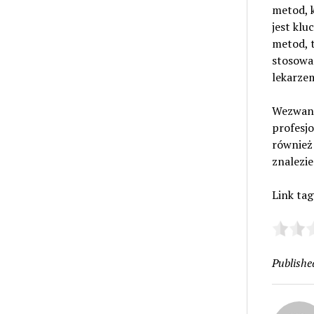
metod, k
jest kl
metod, 
stosowan
lekarzem
Wezwanie
profesjo
również 
znalezie
Link ta
Publishe