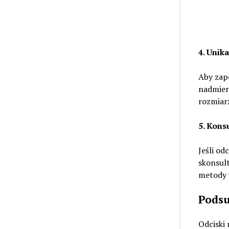
4. Unik
Aby zap
nadmier
rozmiar
5. Kons
Jeśli od
skonsult
metody u
Pods
Odciski 