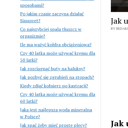
sposobami?
Po jakim czasie zaczyna działać
Jak 
Sinupret?
Co najszybciej spala tłuszcz w
BY REDAK
organizmie?
Ile ma ważyć kołdra obciążeniowa?
Czy 40 latka może używać kremu dla
50 latki?
Jak rozciągnąć buty na haluksy?
Jak pozbyć się zgrubień na stopach?
Kiedy zdjąć kołnierz po kastracji?
Czy 40 latka może używać kremu dla
60 latki?
Jaka jest najlepsza woda mineralna
w Polsce?
Jak 
Jak spać żeby mieć proste plecy?