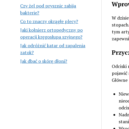
Wpro
Czy żel pod prysznic zabija
bakterie?
W dzisie
Co to znaczy okrągłe plecy?
stopach.
Jaki kołnierz ortopedyczny po
tym arty
operacji kręgosłupa szyjnego?
zapewnić
Jak odróżnić katar od zapalenia
Przyc
zatok?
Jak dbać o skórę dłoni?
Odciski 
pojawić 
Główne
Niew
nieo
odci
Nadm
stan
Wrod