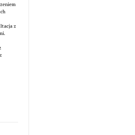
rzeniem
ich
ltacja z
mi.
z
z