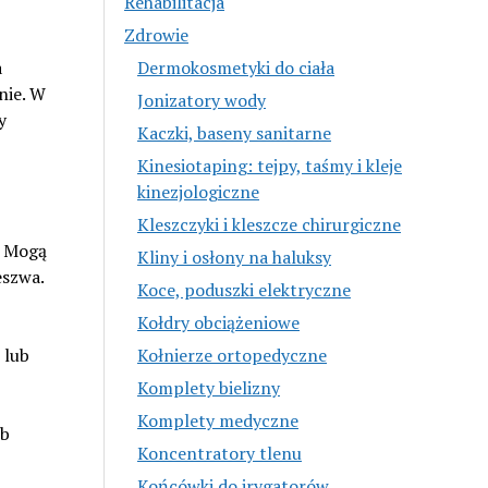
Rehabilitacja
Zdrowie
Dermokosmetyki do ciała
a
nie. W
Jonizatory wody
y
Kaczki, baseny sanitarne
Kinesiotaping: tejpy, taśmy i kleje
kinezjologiczne
Kleszczyki i kleszcze chirurgiczne
. Mogą
Kliny i osłony na haluksy
eszwa.
Koce, poduszki elektryczne
Kołdry obciążeniowe
Kołnierze ortopedyczne
 lub
Komplety bielizny
Komplety medyczne
ub
Koncentratory tlenu
Końcówki do irygatorów