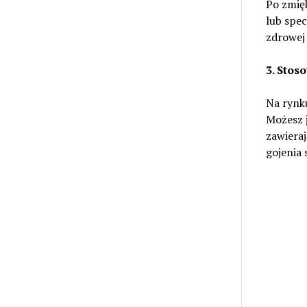
Po zmię
lub spec
zdrowej 
3. Stos
Na rynku
Możesz j
zawieraj
gojenia 