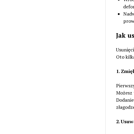
defo
Nadw
prow
Jak u
Usunięci
Oto kil
1. Zmię
Pierwsz
Możesz t
Dodanie
złagodze
2. Usuw