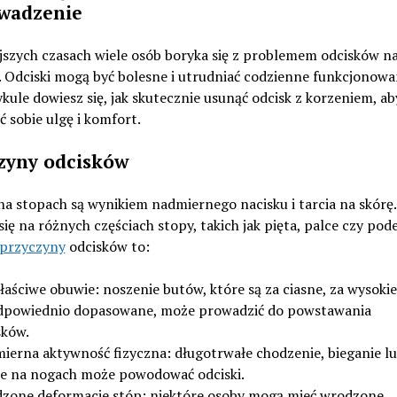
wadzenie
jszych czasach wiele osób boryka się z problemem odcisków n
 Odciski mogą być bolesne i utrudniać codzienne funkcjonowa
kule dowiesz się, jak skutecznie usunąć odcisk z korzeniem, ab
 sobie ulgę i komfort.
zyny odcisków
na stopach są wynikiem nadmiernego nacisku i tarcia na skórę
się na różnych częściach stopy, takich jak pięta, palce czy pod
przyczyny
odcisków to:
łaściwe obuwie: noszenie butów, które są za ciasne, za wysokie
dpowiednio dopasowane, może prowadzić do powstawania
sków.
ierna aktywność fizyczna: długotrwałe chodzenie, bieganie l
ie na nogach może powodować odciski.
zone deformacje stóp: niektóre osoby mogą mieć wrodzone