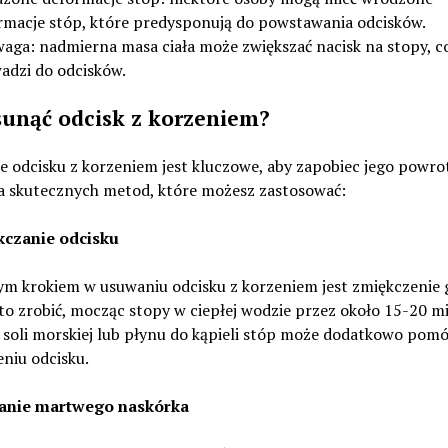
rmacje stóp, które predysponują do powstawania odcisków.
aga: nadmierna masa ciała może zwiększać nacisk na stopy, c
adzi do odcisków.
sunąć odcisk z korzeniem?
e odcisku z korzeniem jest kluczowe, aby zapobiec jego powro
ka skutecznych metod, które możesz zastosować:
kczanie odcisku
ym krokiem w usuwaniu odcisku z korzeniem jest zmiękczenie 
o zrobić, mocząc stopy w ciepłej wodzie przez około 15-20 mi
 soli morskiej lub płynu do kąpieli stóp może dodatkowo pom
niu odcisku.
anie martwego naskórka