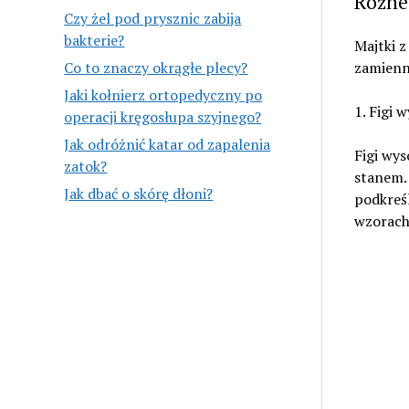
Różne
Czy żel pod prysznic zabija
bakterie?
Majtki 
zamienni
Co to znaczy okrągłe plecy?
Jaki kołnierz ortopedyczny po
1. Figi 
operacji kręgosłupa szyjnego?
Jak odróżnić katar od zapalenia
Figi wys
zatok?
stanem. 
Jak dbać o skórę dłoni?
podkreśl
wzorach,