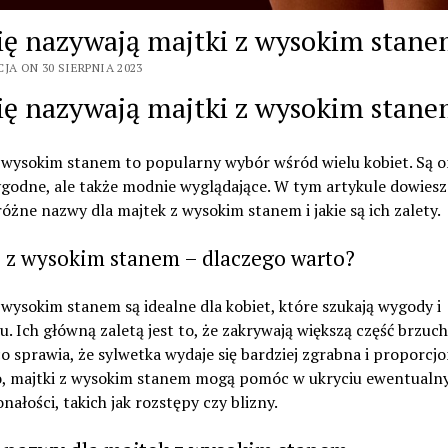
się nazywają majtki z wysokim stan
JA ON 30 SIERPNIA 2023
się nazywają majtki z wysokim stan
 wysokim stanem to popularny wybór wśród wielu kobiet. Są o
godne, ale także modnie wyglądające. W tym artykule dowiesz 
 różne nazwy dla majtek z wysokim stanem i jakie są ich zalety.
i z wysokim stanem – dlaczego warto?
 wysokim stanem są idealne dla kobiet, które szukają wygody i
. Ich główną zaletą jest to, że zakrywają większą część brzuch
co sprawia, że sylwetka wydaje się bardziej zgrabna i proporcjo
, majtki z wysokim stanem mogą pomóc w ukryciu ewentualn
nałości, takich jak rozstępy czy blizny.