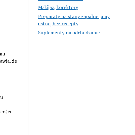
Makijaż, korektory
Preparaty na stany zapalne jamy
ustnej bez recepty
Suplementy na odchudzanie
emu
awia, że
mu
cości.