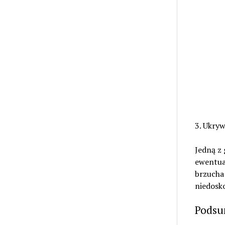
3. Ukryw
Jedną z 
ewentual
brzucha 
niedosko
Podsu