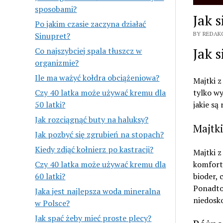
sposobami?
Jak 
Po jakim czasie zaczyna działać
BY REDAKC
Sinupret?
Jak 
Co najszybciej spala tłuszcz w
organizmie?
Ile ma ważyć kołdra obciążeniowa?
Majtki z
tylko wy
Czy 40 latka może używać kremu dla
jakie są
50 latki?
Jak rozciągnąć buty na haluksy?
Majtk
Jak pozbyć się zgrubień na stopach?
Kiedy zdjąć kołnierz po kastracji?
Majtki z
komfortu
Czy 40 latka może używać kremu dla
bioder, 
60 latki?
Ponadto
Jaka jest najlepsza woda mineralna
niedosko
w Polsce?
Jak spać żeby mieć proste plecy?