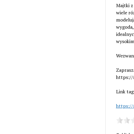
Majtki 
wiele ró
modelują
wygoda, 
idealnyc
wysokim
Wezwani
Zaprasz
https:/
Link ta
https:/