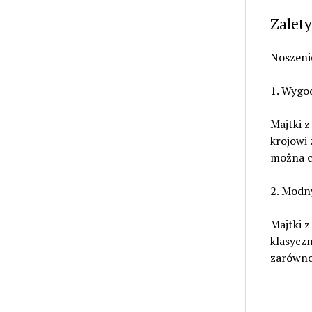
Zalet
Noszenie
1. Wygo
Majtki 
krojowi 
można c
2. Modn
Majtki 
klasyczn
zarówno 