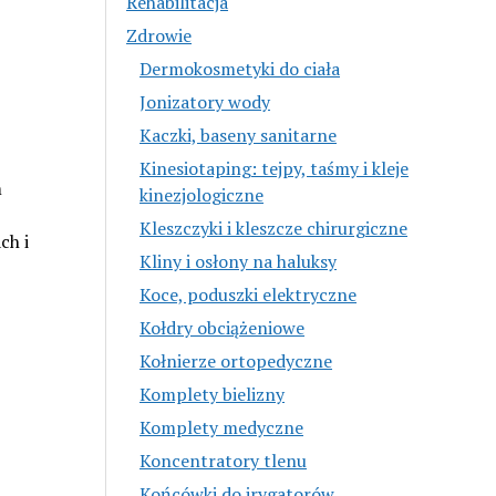
Rehabilitacja
Zdrowie
Dermokosmetyki do ciała
Jonizatory wody
Kaczki, baseny sanitarne
Kinesiotaping: tejpy, taśmy i kleje
m
kinezjologiczne
Kleszczyki i kleszcze chirurgiczne
ch i
Kliny i osłony na haluksy
Koce, poduszki elektryczne
Kołdry obciążeniowe
Kołnierze ortopedyczne
Komplety bielizny
Komplety medyczne
Koncentratory tlenu
Końcówki do irygatorów