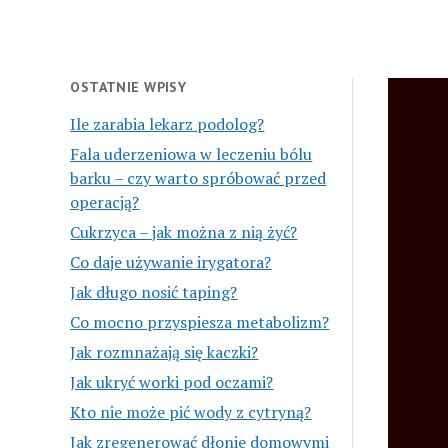
OSTATNIE WPISY
Ile zarabia lekarz podolog?
Fala uderzeniowa w leczeniu bólu
barku – czy warto spróbować przed
operacją?
Cukrzyca – jak można z nią żyć?
Co daje używanie irygatora?
Jak długo nosić taping?
Co mocno przyspiesza metabolizm?
Jak rozmnażają się kaczki?
Jak ukryć worki pod oczami?
Kto nie może pić wody z cytryną?
Jak zregenerować dłonie domowymi