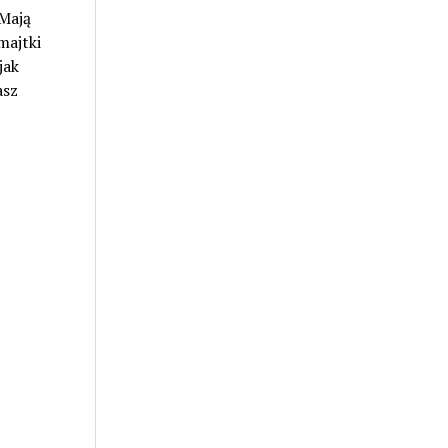
 Mają
majtki
jak
asz