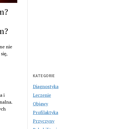
em?
em?
ne nie
się,
KATEGORIE
Diagnostyka
a i
Leczenie
nalna.
Objawy
ych
Profilaktyka
Przyczyny