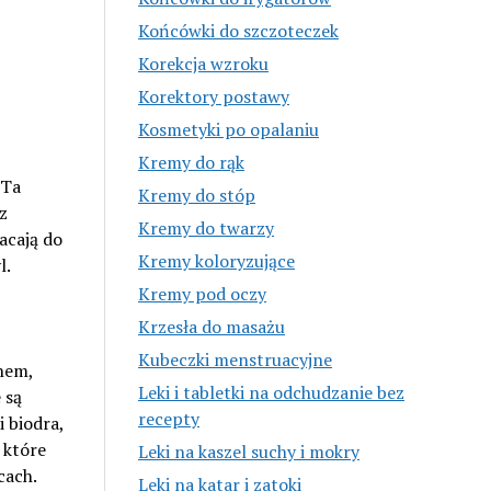
Końcówki do szczoteczek
Korekcja wzroku
Korektory postawy
Kosmetyki po opalaniu
Kremy do rąk
 Ta
Kremy do stóp
z
Kremy do twarzy
acają do
Kremy koloryzujące
l.
Kremy pod oczy
Krzesła do masażu
Kubeczki menstruacyjne
nem,
Leki i tabletki na odchudzanie bez
 są
recepty
 biodra,
 które
Leki na kaszel suchy i mokry
cach.
Leki na katar i zatoki