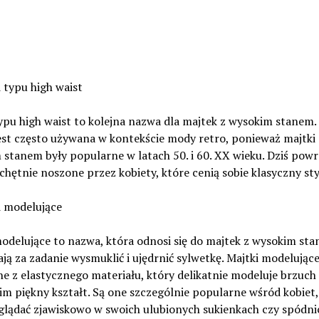
i typu high waist
ypu high waist to kolejna nazwa dla majtek z wysokim stanem.
est często używana w kontekście mody retro, ponieważ majtki 
stanem były popularne w latach 50. i 60. XX wieku. Dziś powr
ą chętnie noszone przez kobiety, które cenią sobie klasyczny sty
i modelujące
odelujące to nazwa, która odnosi się do majtek z wysokim sta
ją za zadanie wysmuklić i ujędrnić sylwetkę. Majtki modelujące
 z elastycznego materiału, który delikatnie modeluje brzuch i
im piękny kształt. Są one szczególnie popularne wśród kobiet,
glądać zjawiskowo w swoich ulubionych sukienkach czy spódni