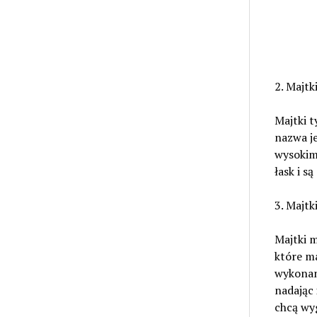
2. Majtk
Majtki t
nazwa j
wysokim 
łask i s
3. Majtk
Majtki m
które ma
wykonane
nadając 
chcą wy