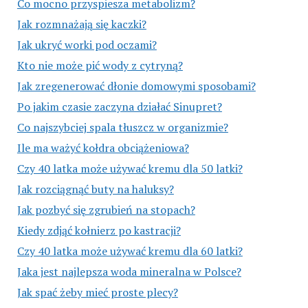
Co mocno przyspiesza metabolizm?
Jak rozmnażają się kaczki?
Jak ukryć worki pod oczami?
Kto nie może pić wody z cytryną?
Jak zregenerować dłonie domowymi sposobami?
Po jakim czasie zaczyna działać Sinupret?
Co najszybciej spala tłuszcz w organizmie?
Ile ma ważyć kołdra obciążeniowa?
Czy 40 latka może używać kremu dla 50 latki?
Jak rozciągnąć buty na haluksy?
Jak pozbyć się zgrubień na stopach?
Kiedy zdjąć kołnierz po kastracji?
Czy 40 latka może używać kremu dla 60 latki?
Jaka jest najlepsza woda mineralna w Polsce?
Jak spać żeby mieć proste plecy?