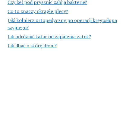
Czy żel pod prysznic zabija bakterie?
Co to znaczy okrągłe plecy?
Jaki kołnierz ortopedyczny po operacji kręgosłupa
szyjnego?
Jak odróżnić katar od zapalenia zatok?
Jak dbać o skórę dłoni?