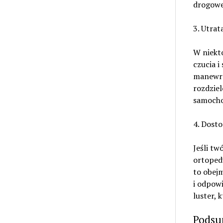
drogoweg
3. Utrata
W niekt
czucia i
manewro
rozdziel
samocho
4. Dost
Jeśli tw
ortoped
to obejm
i odpow
luster, 
Podsu