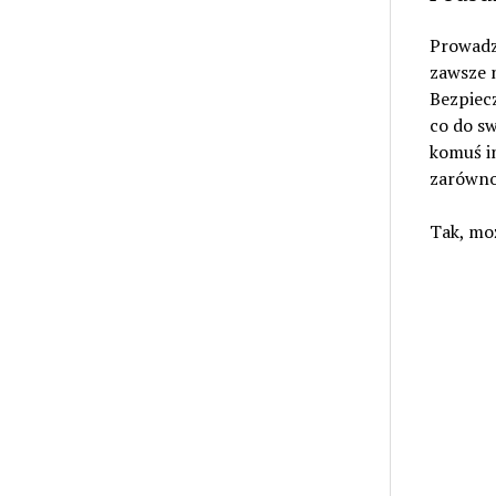
Prowadz
zawsze n
Bezpiecz
co do sw
komuś in
zarówno 
Tak, mo