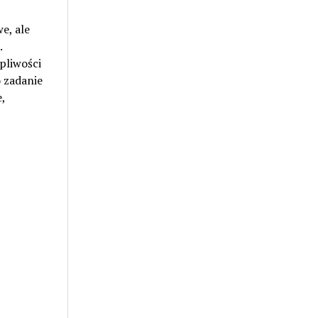
e, ale
.
pliwości
 zadanie
,