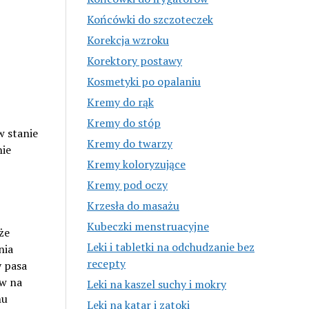
Końcówki do szczoteczek
Korekcja wzroku
Korektory postawy
Kosmetyki po opalaniu
Kremy do rąk
Kremy do stóp
w stanie
Kremy do twarzy
nie
Kremy koloryzujące
Kremy pod oczy
Krzesła do masażu
Kubeczki menstruacyjne
że
Leki i tabletki na odchudzanie bez
nia
recepty
y pasa
ów na
Leki na kaszel suchy i mokry
hu
Leki na katar i zatoki