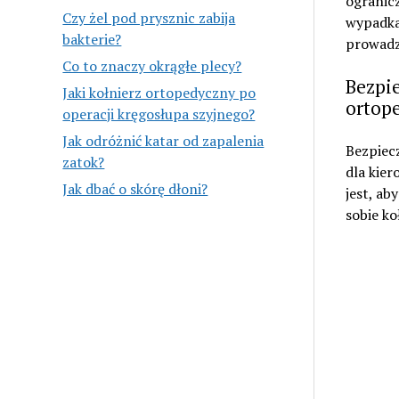
ogranicz
Czy żel pod prysznic zabija
wypadka
bakterie?
prowadz
Co to znaczy okrągłe plecy?
Bezpi
Jaki kołnierz ortopedyczny po
ortop
operacji kręgosłupa szyjnego?
Jak odróżnić katar od zapalenia
Bezpiec
zatok?
dla kier
Jak dbać o skórę dłoni?
jest, a
sobie ko