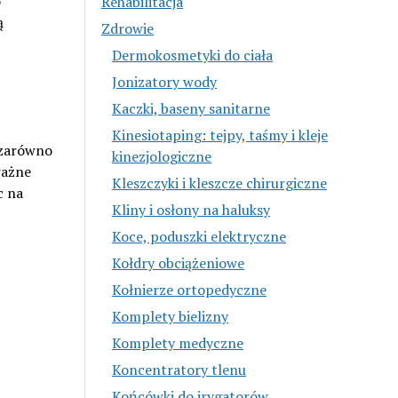
o
Rehabilitacja
ą
Zdrowie
Dermokosmetyki do ciała
Jonizatory wody
Kaczki, baseny sanitarne
Kinesiotaping: tejpy, taśmy i kleje
 zarówno
kinezjologiczne
ważne
Kleszczyki i kleszcze chirurgiczne
c na
Kliny i osłony na haluksy
Koce, poduszki elektryczne
Kołdry obciążeniowe
Kołnierze ortopedyczne
Komplety bielizny
Komplety medyczne
Koncentratory tlenu
Końcówki do irygatorów