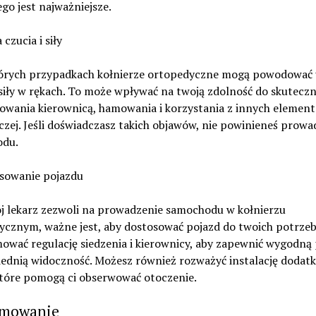
o jest najważniejsze.
 czucia i siły
órych przypadkach kołnierze ortopedyczne mogą powodować 
 siły w rękach. To może wpływać na twoją zdolność do skutecz
wania kierownicą, hamowania i korzystania z innych element
czej. Jeśli doświadczasz takich objawów, nie powinieneś prowa
du.
osowanie pojazdu
ój lekarz zezwoli na prowadzenie samochodu w kołnierzu
ycznym, ważne jest, aby dostosować pojazd do twoich potrze
ować regulację siedzenia i kierownicy, aby zapewnić wygodną
iednią widoczność. Możesz również rozważyć instalację dodat
które pomogą ci obserwować otoczenie.
mowanie