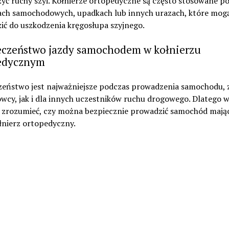
yć ruchy szyi. Kołnierze ortopedyczne są często stosowane p
ch samochodowych, upadkach lub innych urazach, które mog
ić do uszkodzenia kręgosłupa szyjnego.
eczeństwo jazdy samochodem w kołnierzu
edycznym
zeństwo jest najważniejsze podczas prowadzenia samochodu,
owcy, jak i dla innych uczestników ruchu drogowego. Dlatego 
by zrozumieć, czy można bezpiecznie prowadzić samochód mają
łnierz ortopedyczny.