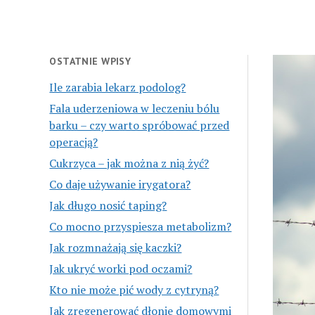
OSTATNIE WPISY
Ile zarabia lekarz podolog?
Fala uderzeniowa w leczeniu bólu
barku – czy warto spróbować przed
operacją?
Cukrzyca – jak można z nią żyć?
Co daje używanie irygatora?
Jak długo nosić taping?
Co mocno przyspiesza metabolizm?
Jak rozmnażają się kaczki?
Jak ukryć worki pod oczami?
Kto nie może pić wody z cytryną?
Jak zregenerować dłonie domowymi