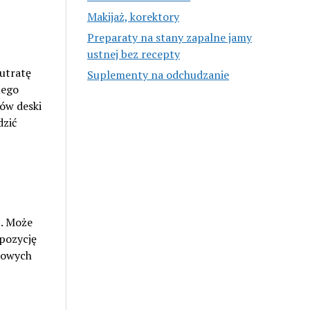
Makijaż, korektory
Preparaty na stany zapalne jamy
ustnej bez recepty
utratę
Suplementy na odchudzanie
nego
ów deski
dzić
b. Może
 pozycję
kowych