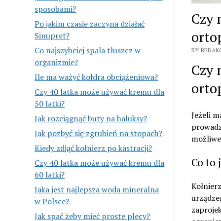
sposobami?
Czy 
Po jakim czasie zaczyna działać
orto
Sinupret?
Co najszybciej spala tłuszcz w
BY REDAKC
organizmie?
Czy 
Ile ma ważyć kołdra obciążeniowa?
orto
Czy 40 latka może używać kremu dla
50 latki?
Jeżeli m
Jak rozciągnąć buty na haluksy?
prowadzi
Jak pozbyć się zgrubień na stopach?
możliwe 
Kiedy zdjąć kołnierz po kastracji?
Co to 
Czy 40 latka może używać kremu dla
60 latki?
Kołnierz
Jaka jest najlepsza woda mineralna
urządzen
w Polsce?
zaprojek
Jak spać żeby mieć proste plecy?