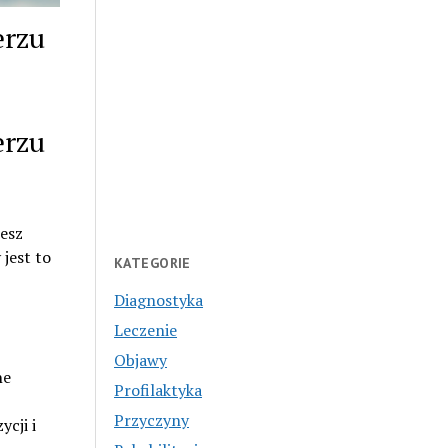
erzu
erzu
żesz
jest to
KATEGORIE
Diagnostyka
Leczenie
Objawy
ne
Profilaktyka
Przyczyny
cji i