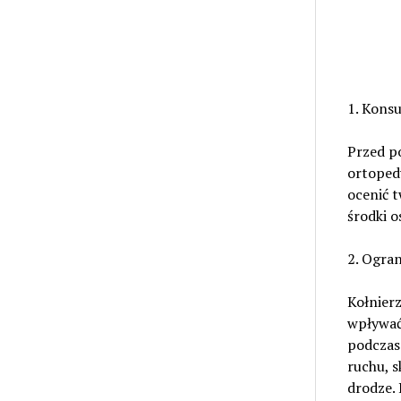
1. Konsu
Przed p
ortopedy
ocenić 
środki o
2. Ogran
Kołnier
wpływać
podczas
ruchu, 
drodze. 