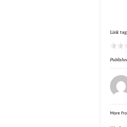
Link ta
Publishe
More fr