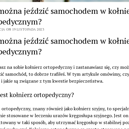
można jeździć samochodem w kołni
pedycznym?
JA ON 19 LISTOPADA 2023
można jeździć samochodem w kołni
pedycznym?
asz na sobie kołnierz ortopedyczny i zastanawiasz się, czy mo
ć samochód, to dobrze trafiłeś. W tym artykule omówimy, czy 
i jakie są związane z tym kwestie bezpieczeństwa.
jest kołnierz ortopedyczny?
 ortopedyczny, znany również jako kołnierz szyjny, to specjal
ie stosowane w leczeniu urazów kręgosłupa szyjnego. Jest on
towany w taki sposób, aby utrzymać kręgosłup w stabilnej pozy