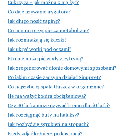
Cukrzyca – jak można z nią żyć?
Co daje używanie irygatora?
Jak długo nosić taping?
Co mocno przyspiesza metabolizm?
Jak rozmnażają się kaczki?
Jak ukryć worki pod oczami?
Kto nie może pić wody z cytryną?
Jak zregenerować dłonie domowymi sposobami?
Po jakim czasie zaczyna działać Sinupret?
Co najszybciej spala tłuszcz w organizmie?
Ile ma ważyć kołdra obciążeniowa?
Czy 40 latka może używać kremu dla 50 latki?
Jak rozciągnąć buty na haluksy?
Jak pozbyć się zgrubień na stopach?
Kiedy zdjąć kołnierz po kastracji?