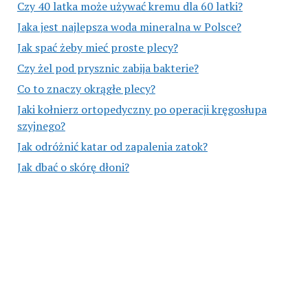
Czy 40 latka może używać kremu dla 60 latki?
Jaka jest najlepsza woda mineralna w Polsce?
Jak spać żeby mieć proste plecy?
Czy żel pod prysznic zabija bakterie?
Co to znaczy okrągłe plecy?
Jaki kołnierz ortopedyczny po operacji kręgosłupa
szyjnego?
Jak odróżnić katar od zapalenia zatok?
Jak dbać o skórę dłoni?