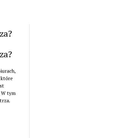
rza?
rza?
iurach,
 które
st
. W tym
trza.