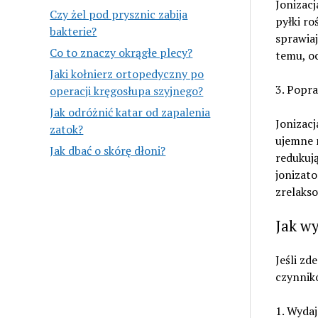
Jonizacj
Czy żel pod prysznic zabija
pyłki ro
bakterie?
sprawiaj
Co to znaczy okrągłe plecy?
temu, o
Jaki kołnierz ortopedyczny po
3. Popr
operacji kręgosłupa szyjnego?
Jak odróżnić katar od zapalenia
Jonizac
zatok?
ujemne 
Jak dbać o skórę dłoni?
redukują
jonizato
zrelakso
Jak wy
Jeśli zd
czynnik
1. Wyda