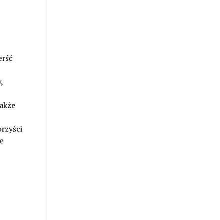
erść
,
także
rzyści
e