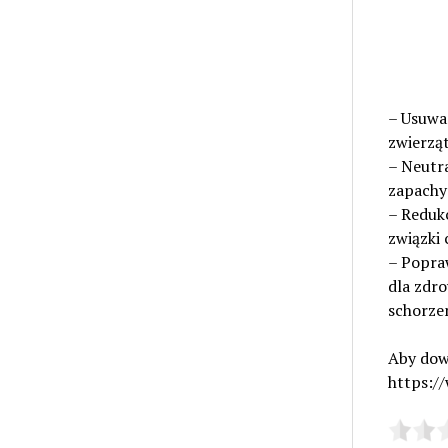
– Usuwan
zwierząt
– Neutr
zapachy
– Redukc
związki 
– Popra
dla zdro
schorze
Aby dowi
https://