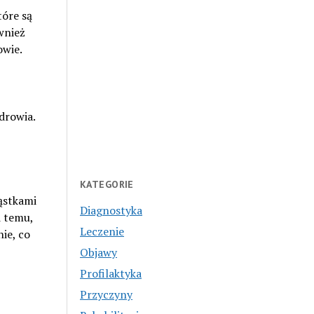
tóre są
wnież
owie.
drowia.
KATEGORIE
ąstkami
Diagnostyka
i temu,
Leczenie
nie, co
Objawy
Profilaktyka
Przyczyny