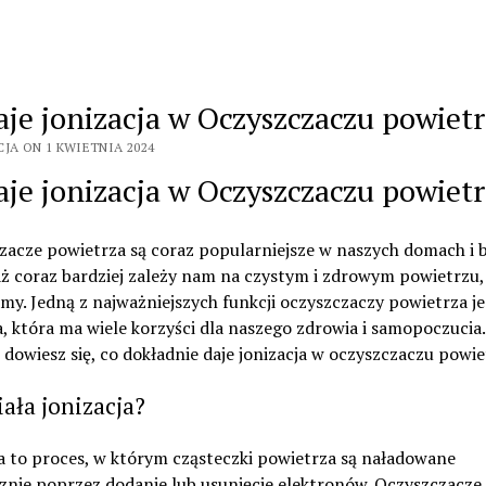
aje jonizacja w Oczyszczaczu powiet
CJA ON 1 KWIETNIA 2024
aje jonizacja w Oczyszczaczu powiet
acze powietrza są coraz popularniejsze w naszych domach i b
ż coraz bardziej zależy nam na czystym i zdrowym powietrzu,
y. Jedną z najważniejszych funkcji oczyszczaczy powietrza je
a, która ma wiele korzyści dla naszego zdrowia i samopoczucia
 dowiesz się, co dokładnie daje jonizacja w oczyszczaczu powie
iała jonizacja?
a to proces, w którym cząsteczki powietrza są naładowane
znie poprzez dodanie lub usunięcie elektronów. Oczyszczacze