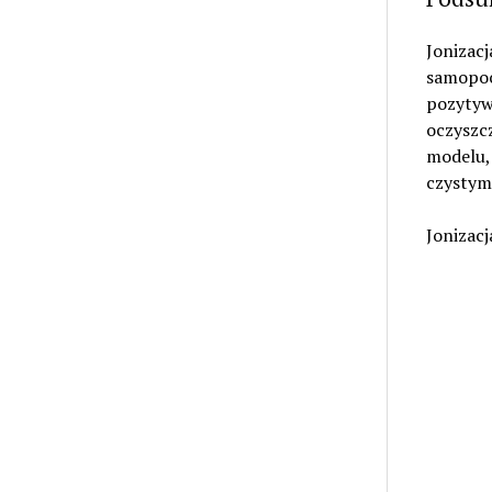
Jonizacj
samopocz
pozytywn
oczyszc
modelu, 
czystym
Jonizacj