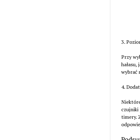
3. Pozio
Przy wy
hałasu, 
wybrać m
4. Doda
Niektóre
czujnik
timery. 
odpowie
Podsu