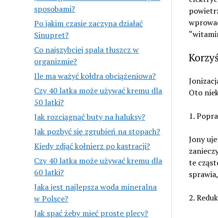
sposobami?
powietrz
wprowad
Po jakim czasie zaczyna działać
“witami
Sinupret?
Co najszybciej spala tłuszcz w
Korzyś
organizmie?
Ile ma ważyć kołdra obciążeniowa?
Jonizacj
Czy 40 latka może używać kremu dla
Oto niek
50 latki?
1. Popra
Jak rozciągnąć buty na haluksy?
Jak pozbyć się zgrubień na stopach?
Jony uj
Kiedy zdjąć kołnierz po kastracji?
zanieczy
Czy 40 latka może używać kremu dla
te cząst
60 latki?
sprawia,
Jaka jest najlepsza woda mineralna
2. Redu
w Polsce?
Jak spać żeby mieć proste plecy?