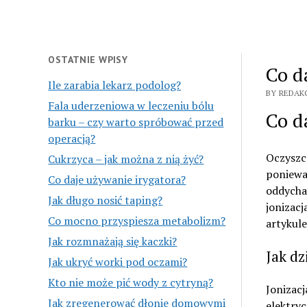
OSTATNIE WPISY
Co d
Ile zarabia lekarz podolog?
BY REDAK
Fala uderzeniowa w leczeniu bólu
Co d
barku – czy warto spróbować przed
operacją?
Oczyszcz
Cukrzyca – jak można z nią żyć?
poniewa
Co daje używanie irygatora?
oddycham
Jak długo nosić taping?
jonizacj
Co mocno przyspiesza metabolizm?
artykule
Jak rozmnażają się kaczki?
Jak dz
Jak ukryć worki pod oczami?
Kto nie może pić wody z cytryną?
Jonizacj
Jak zregenerować dłonie domowymi
elektryc