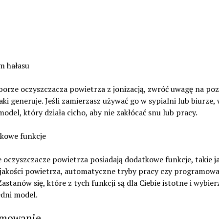
m hałasu
borze oczyszczacza powietrza z jonizacją, zwróć uwagę na po
jaki generuje. Jeśli zamierzasz używać go w sypialni lub biurze,
odel, który działa cicho, aby nie zakłócać snu lub pracy.
tkowe funkcje
 oczyszczacze powietrza posiadają dodatkowe funkcje, takie j
i jakości powietrza, automatyczne tryby pracy czy programow
Zastanów się, które z tych funkcji są dla Ciebie istotne i wybier
dni model.
mowanie