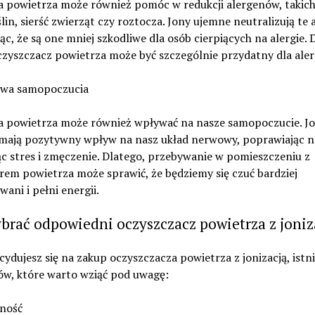
a powietrza może również pomóc w redukcji alergenów, takich
ślin, sierść zwierząt czy roztocza. Jony ujemne neutralizują te 
ąc, że są one mniej szkodliwe dla osób cierpiących na alergie. D
czyszczacz powietrza może być szczególnie przydatny dla aler
awa samopoczucia
ja powietrza może również wpływać na nasze samopoczucie. J
mają pozytywny wpływ na nasz układ nerwowy, poprawiając na
c stres i zmęczenie. Dlatego, przebywanie w pomieszczeniu z
rem powietrza może sprawić, że będziemy się czuć bardziej
wani i pełni energii.
brać odpowiedni oczyszczacz powietrza z joniz
ecydujesz się na zakup oczyszczacza powietrza z jonizacją, istni
ów, które warto wziąć pod uwagę:
jność