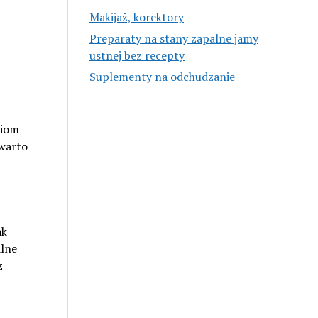
Makijaż, korektory
Preparaty na stany zapalne jamy
ustnej bez recepty
Suplementy na odchudzanie
ziom
 warto
ak
alne
z