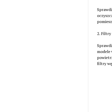
Sprawdź,
oczyszcz
pomiesz
2. Filtry
Sprawdź,
modele w
powietr
filtry w