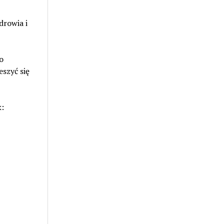
drowia i
o
eszyć się
k: