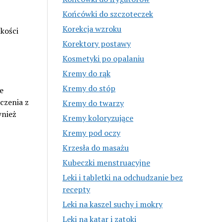
Końcówki do szczoteczek
Korekcja wzroku
kości
Korektory postawy
Kosmetyki po opalaniu
Kremy do rąk
Kremy do stóp
e
czenia z
Kremy do twarzy
wnież
Kremy koloryzujące
Kremy pod oczy
Krzesła do masażu
Kubeczki menstruacyjne
Leki i tabletki na odchudzanie bez
recepty
Leki na kaszel suchy i mokry
Leki na katar i zatoki