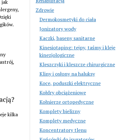
Rehabilitacja
 jak
alergeny,
Zdrowie
zięki
Dermokosmetyki do ciała
gików.
Jonizatory wody
Kaczki, baseny sanitarne
Kinesiotaping: tejpy, taśmy i kleje
ony
kinezjologiczne
strój,
Kleszczyki i kleszcze chirurgiczne
Kliny i osłony na haluksy
Koce, poduszki elektryczne
Kołdry obciążeniowe
acją?
Kołnierze ortopedyczne
Komplety bielizny
eje kilka
Komplety medyczne
Koncentratory tlenu
Końcówki do irygatorów