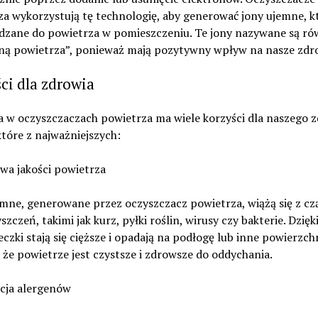
a wykorzystują tę technologię, aby generować jony ujemne, k
zane do powietrza w pomieszczeniu. Te jony nazywane są ró
ną powietrza”, ponieważ mają pozytywny wpływ na nasze zdr
ci dla zdrowia
a w oczyszczaczach powietrza ma wiele korzyści dla naszego z
tóre z najważniejszych:
wa jakości powietrza
emne, generowane przez oczyszczacz powietrza, wiążą się z cz
szczeń, takimi jak kurz, pyłki roślin, wirusy czy bakterie. Dzięk
eczki stają się cięższe i opadają na podłogę lub inne powierzch
 że powietrze jest czystsze i zdrowsze do oddychania.
kcja alergenów